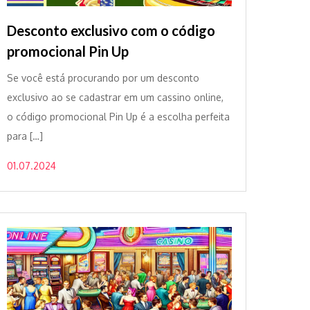
Desconto exclusivo com o código
promocional Pin Up
Se você está procurando por um desconto
exclusivo ao se cadastrar em um cassino online,
o código promocional Pin Up é a escolha perfeita
para […]
01.07.2024