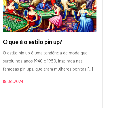
O que é o estilo pin up?
O estilo pin up é uma tendência de moda que
surgiu nos anos 1940 e 1950, inspirada nas
famosas pin ups, que eram mulheres bonitas […]
18.06.2024