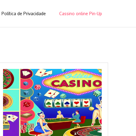
Política de Privacidade
Cassino online Pin-Up