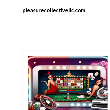
Skip
pleasurecollectivellc.com
to
content