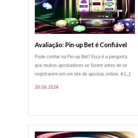
Avaliação: Pin-up Bet é Confiável
Pode confiar na Pin-up Bet? Essa é a pergunta
que muitos apostadores se fazem antes de se
registrarem em um site de apostas online. A […]
20.06.2024